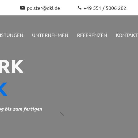
polster@dkl.de
+49 551 / 5006 202
EISTUNGEN
UNTERNEHMEN
REFERENZEN
KONTAKT
RK
K
ng bis zum fertigen
CNC-Fräsen
Schweißen
Schleifen