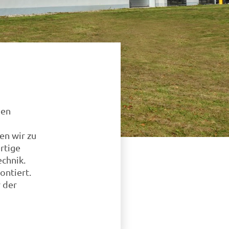
nen
en wir zu
rtige
echnik.
ontiert.
 der