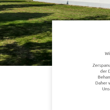
Wi
Zerspanu
der 
Behand
Daher w
Uns